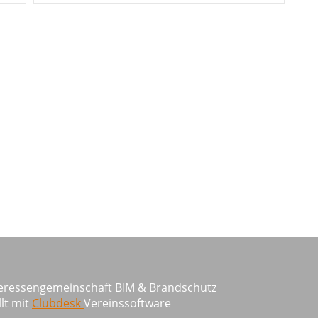
teressengemeinschaft BIM & Brandschutz
llt mit
Clubdesk
Vereinssoftware